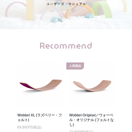
Recommend
人気商品
Jungle
Wobbel XL (ラズベリー・フ
Wobbel Original／ウォーベ
Wobbe
ーター
ェルト)
ル・オリジナル (フェルトな
ル・オ
)
し)
ト・フ
69,800円(税込)
32,800円(税込)
39,80