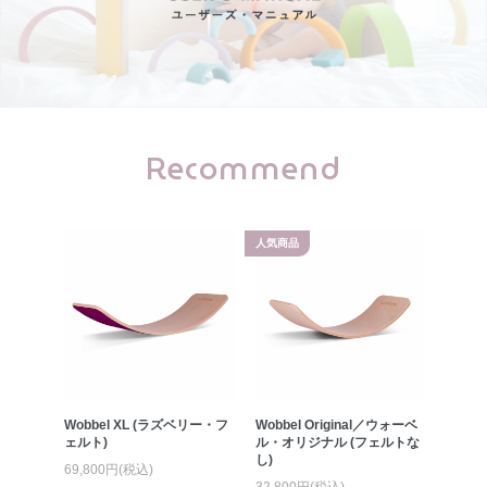
Recommend
人気商品
Jungle
Wobbel XL (ラズベリー・フ
Wobbel Original／ウォーベ
Wobbe
ーター
ェルト)
ル・オリジナル (フェルトな
ル・オ
)
し)
ト・フ
69,800円(税込)
32,800円(税込)
39,80