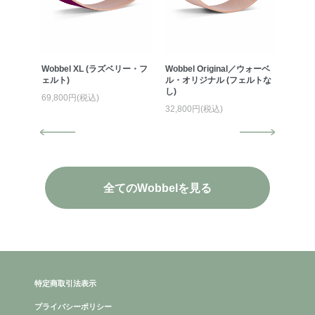
Jungle
Wobbel XL (ラズベリー・フ
Wobbel Original／ウォーベ
Wobbe
ーター
ェルト)
ル・オリジナル (フェルトな
ル・オ
)
し)
ト・フ
69,800円(税込)
32,800円(税込)
39,80
全てのWobbelを見る
特定商取引法表示
プライバシーポリシー