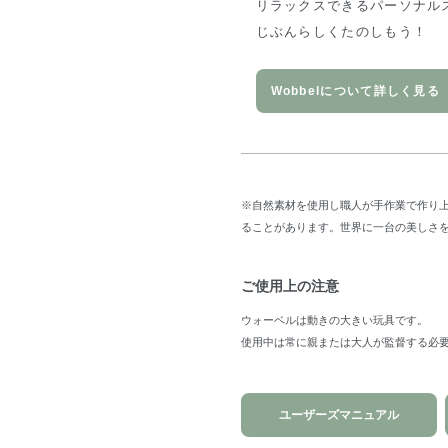
リラックスできるパーソナル
じぶんらしくたのしもう！
Wobbelについて詳しく見る
※自然素材を使用し職人が手作業で作り
ることがあります。世界に一台の美しさ
ご使用上の注意
ウォーベルは動きの大きい玩具です。
使用中は常に親または大人が監督する必
ユーザーズマニュアル