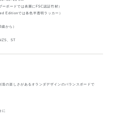
ブーボードでは表層にFSC認証竹材）
ed Editionでは各色半透明ラッカー）
3歳から）
NZS、ST
創造の楽しさがあるオランダデザインのバランスボードで
台に