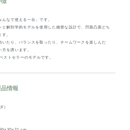
特徴
みんなで使える一台」です。
ンと解剖学的モデルを使用した緻密な設計で、凹面凸面どち
ます。
動いたり、バランスを取ったり、チームワークを楽しんだ
い方を誘います。
でベストセラーのモデルです。
の製品情報
ンダ）
×30×21 cm