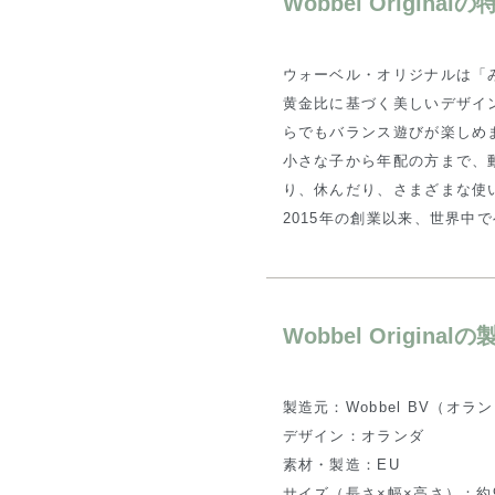
Wobbel Originalの
ウォーベル・オリジナルは「
黄金比に基づく美しいデザイ
らでもバランス遊びが楽しめ
小さな子から年配の方まで、
り、休んだり、さまざまな使
2015年の創業以来、世界中
Wobbel Original
製造元：Wobbel BV（オラ
デザイン：オランダ
素材・製造：EU
サイズ（長さ×幅×高さ）：約90