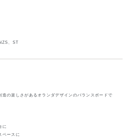
NZS、ST
創造の楽しさがあるオランダデザインのバランスボードで
台に
スペースに