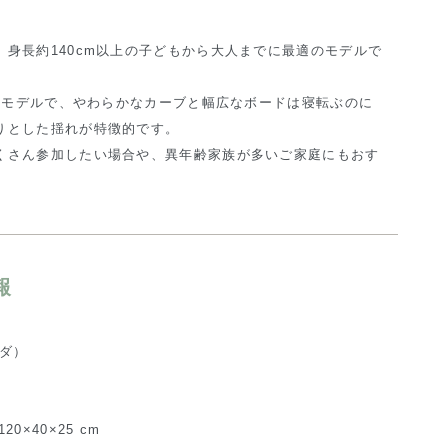
身長約140cm以上の子どもから大人までに最適のモデルで
きなモデルで、やわらかなカーブと幅広なボードは寝転ぶのに
りとした揺れが特徴的です。
くさん参加したい場合や、異年齢家族が多いご家庭にもおす
報
ンダ）
×40×25 cm